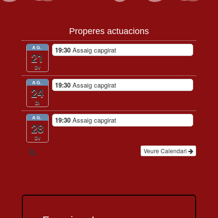
Properes actuacions
AG.
19:30
Assaig capgirat
21
Dv
AG.
19:30
Assaig capgirat
24
Dl
AG.
19:30
Assaig capgirat
28
Dv
Veure Calendari