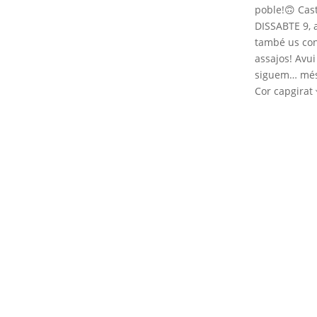
poble!
🙃
Cast
DISSABTE 9, a
també us con
assajos! Avui
siguem… més
Cor capgirat