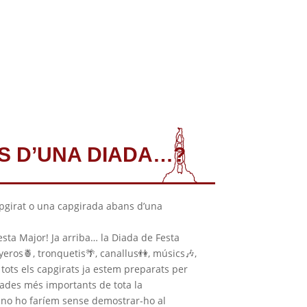
S D’UNA DIADA…?
pgirat o una capgirada abans d’una
Festa Major! Ja arriba… la Diada de Festa
yeros
🍍
, tronquetis
🌴
, canallus
👫
, músics
🎶
,
 tots els capgirats ja estem preparats per
iades més importants de tota la
 no ho faríem sense demostrar-ho al