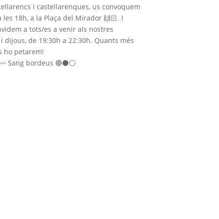
ellarencs i castellarenques, us convoquem
 les 18h, a la Plaça del Mirador
🙌🏻
. I
videm a tots/es a venir als nostres
 i dijous, de 19:30h a 22:30h. Quants més
 ho petarem!
〰
Sang bordeus
🔴
⚫
⚪