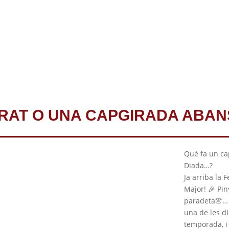
IRAT O UNA CAPGIRADA ABAN
Què fa un ca
Diada…?
Ja arriba la 
Major!
🎉
Pin
paradeta
👚
…
una de les d
temporada, i